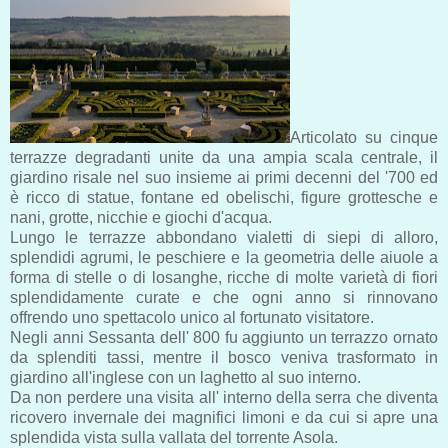
Articolato su cinque
terrazze degradanti unite da una ampia scala centrale, il
giardino risale nel suo insieme ai primi decenni del '700 ed
è ricco di statue, fontane ed obelischi, figure grottesche e
nani, grotte, nicchie e giochi d'acqua.
Lungo le terrazze abbondano vialetti di siepi di alloro,
splendidi agrumi, le peschiere e la geometria delle aiuole a
forma di stelle o di losanghe, ricche di molte varietà di fiori
splendidamente curate e che ogni anno si rinnovano
offrendo uno spettacolo unico al fortunato visitatore.
Negli anni Sessanta dell' 800 fu aggiunto un terrazzo ornato
da splenditi tassi, mentre il bosco veniva trasformato in
giardino all'inglese con un laghetto al suo interno.
Da non perdere una visita all' interno della serra che diventa
ricovero invernale dei magnifici limoni e da cui si apre una
splendida vista sulla vallata del torrente Asola.