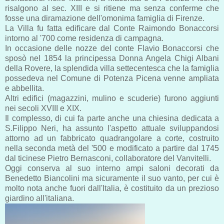
risalgono al sec. XIII e si ritiene ma senza conferme che
fosse una diramazione dell'omonima famiglia di Firenze.
La Villa fu fatta edificare dal Conte Raimondo Bonaccorsi
intorno al '700 come residenza di campagna.
In occasione delle nozze del conte Flavio Bonaccorsi che
sposò nel 1854 la principessa Donna Angela Chigi Albani
della Rovere, la splendida villa settecentesca che la famiglia
possedeva nel Comune di Potenza Picena venne ampliata
e abbellita.
Altri edifici (magazzini, mulino e scuderie) furono aggiunti
nei secoli XVIII e XIX.
Il complesso, di cui fa parte anche una chiesina dedicata a
S.Filippo Neri, ha assunto l'aspetto attuale sviluppandosi
attorno ad un fabbricato quadrangolare a corte, costruito
nella seconda metà del '500 e modificato a partire dal 1745
dal ticinese Pietro Bernasconi, collaboratore del Vanvitelli.
Oggi conserva al suo interno ampi saloni decorati da
Benedetto Biancolini ma sicuramente il suo vanto, per cui è
molto nota anche fuori dall'Italia, è costituito da un prezioso
giardino all'italiana.