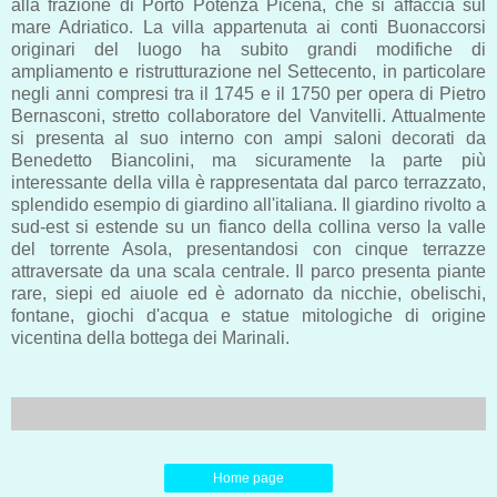
alla frazione di Porto Potenza Picena, che si affaccia sul
mare Adriatico. La villa appartenuta ai conti Buonaccorsi
originari del luogo ha subito grandi modifiche di
ampliamento e ristrutturazione nel Settecento, in particolare
negli anni compresi tra il 1745 e il 1750 per opera di Pietro
Bernasconi, stretto collaboratore del Vanvitelli. Attualmente
si presenta al suo interno con ampi saloni decorati da
Benedetto Biancolini, ma sicuramente la parte più
interessante della villa è rappresentata dal parco terrazzato,
splendido esempio di giardino all'italiana. Il giardino rivolto a
sud-est si estende su un fianco della collina verso la valle
del torrente Asola, presentandosi con cinque terrazze
attraversate da una scala centrale. Il parco presenta piante
rare, siepi ed aiuole ed è adornato da nicchie, obelischi,
fontane, giochi d'acqua e statue mitologiche di origine
vicentina della bottega dei Marinali.
Home page